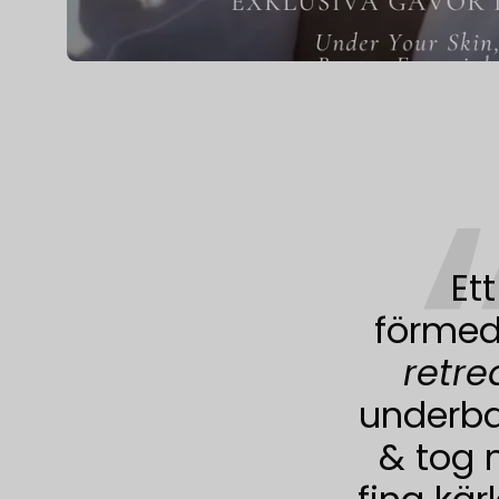
Ett
förmedl
retr
underbar
& tog 