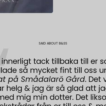
SAID ABOUT B&SS
 innerligt tack tillbaka till er
ade så mycket fint till oss u
eat på Smådalarö Gård
. Det 
 helg & jag är så glad att j
med mig min dotter. Det liks