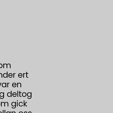
 som
nder ert
var en
ag deltog
om gick