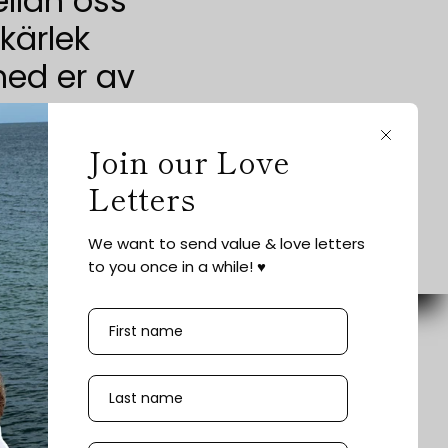
ellan oss
kärlek
 med er av
Close
Join our Love
Letters
We want to send value & love letters
to you once in a while! ♥