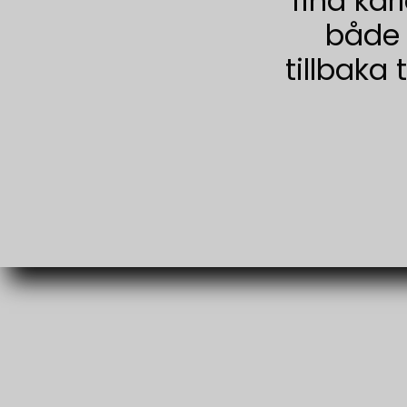
fina kär
både 
tillbaka 
Book Retreats
Search
Courses/Workbooks