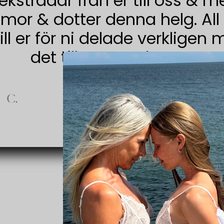
lekstrådar från er till oss & m
mor & dotter denna helg. All 
till er för ni delade verkligen
det till oss. Tacksam!