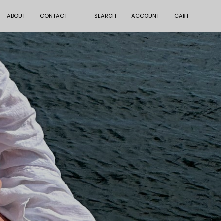
ABOUT
CONTACT
SEARCH
ACCOUNT
CART
Open
MY
OPEN CART
search
ACCOUNT
bar