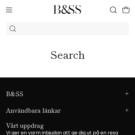
Hoppa
till
Öpp
Öppna
ÖPPNA
innehållet
SÖKFÄLT
navigeringsmenyn
Sök
efter
produkter
Search
på
vår
sida
B&SS
Användbara länkar
Vårt uppdrag
Vi ger en varm inbjudan att ge dig ut på en resa