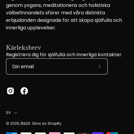
genom yogans, meditationens och holistiska
välbefinnandets sfärer med våra distinkta
erbjudanden designade för att skapa själfulla och
innerliga upplevelser.
Kärleksbrev
Registrera dig för själfulla och innerliga kontakter.
Prenumerera
på
vårt
nyhetsbrev
Språk
SV
© 2026,
B&SS
.
Drivs av
Shopify
.